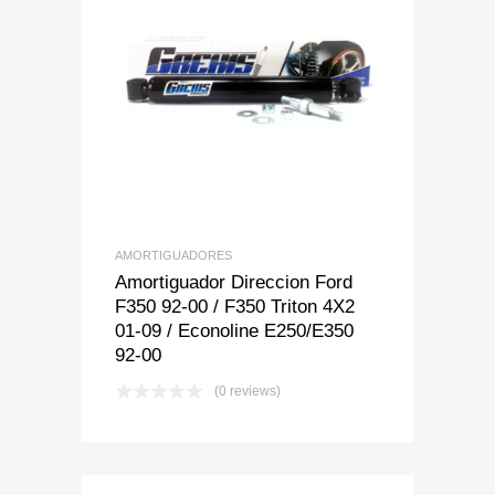
Add to Wishlist
Add to Compare
AMORTIGUADORES
Amortiguador Direccion Ford
F350 92-00 / F350 Triton 4X2
01-09 / Econoline E250/E350
92-00
(0 reviews)