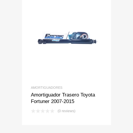
Add to Wishlist
Add to Compare
AMORTIGUADORES
Amortiguador Trasero Toyota
Fortuner 2007-2015
(0 reviews)