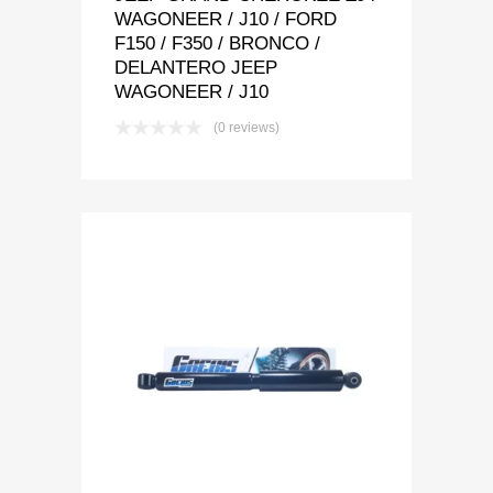
WAGONEER / J10 / FORD
F150 / F350 / BRONCO /
DELANTERO JEEP
WAGONEER / J10
(0 reviews)
Add to Wishlist
Add to Compare