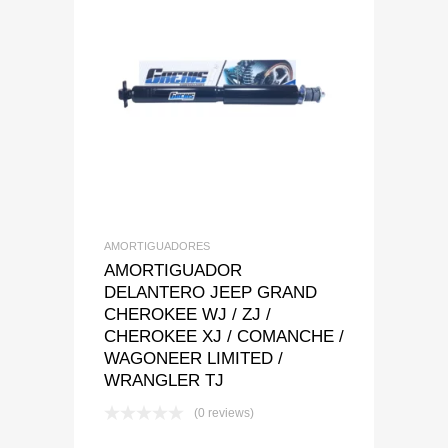
Add to Wishlist
Add to Compare
AMORTIGUADORES
AMORTIGUADOR
DELANTERO JEEP GRAND
CHEROKEE WJ / ZJ /
CHEROKEE XJ / COMANCHE /
WAGONEER LIMITED /
WRANGLER TJ
(0 reviews)