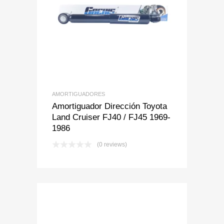
Add to Wishlist
Add to Compare
AMORTIGUADORES
Amortiguador Dirección Toyota
Land Cruiser FJ40 / FJ45 1969-
1986
(0 reviews)