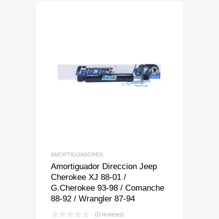
Add to Wishlist
Add to Compare
AMORTIGUADORES
Amortiguador Direccion Jeep
Cherokee XJ 88-01 /
G.Cherokee 93-98 / Comanche
88-92 / Wrangler 87-94
(0 reviews)