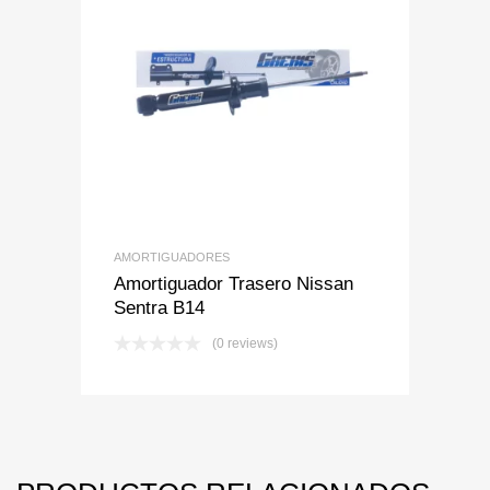
Add to Wishlist
Add to Compare
AMORTIGUADORES
Amortiguador Trasero Nissan
Sentra B14
(0 reviews)