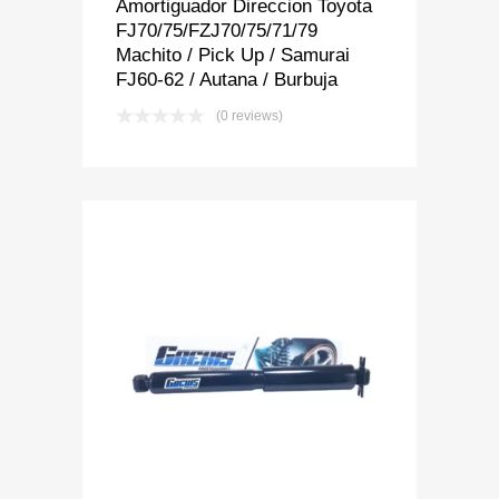
Amortiguador Direccion Toyota
FJ70/75/FZJ70/75/71/79
Machito / Pick Up / Samurai
FJ60-62 / Autana / Burbuja
(0 reviews)
Add to Wishlist
Add to Compare