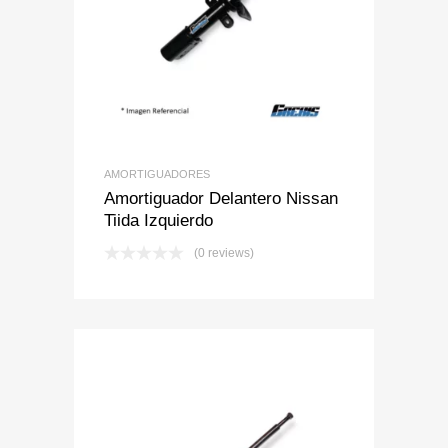
Add to Wishlist
Add to Compare
AMORTIGUADORES
Amortiguador Delantero Nissan
Tiida Izquierdo
(0 reviews)