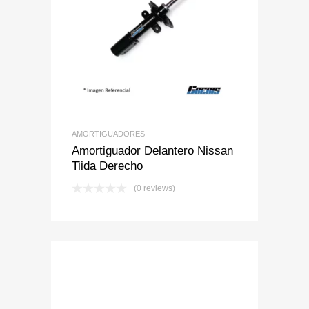
Add to Wishlist
Add to Compare
AMORTIGUADORES
Amortiguador Delantero Nissan
Tiida Derecho
(0 reviews)