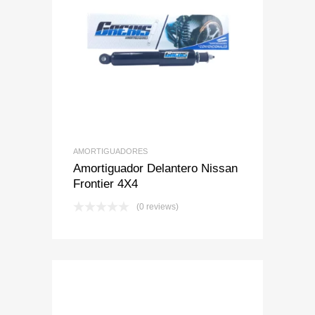
Add to Wishlist
Add to Compare
AMORTIGUADORES
Amortiguador Delantero Nissan
Frontier 4X4
(0 reviews)