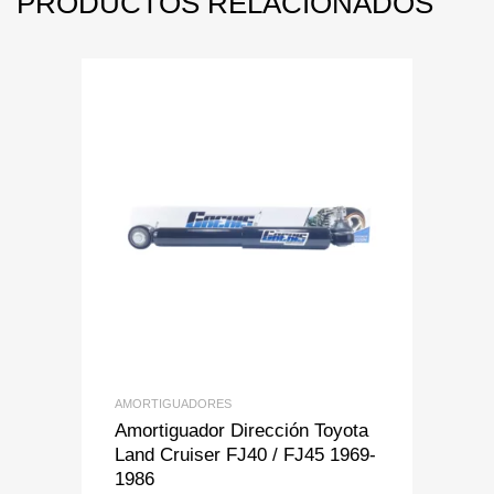
PRODUCTOS RELACIONADOS
Add to Wishlist
Add to Compare
AMORTIGUADORES
Amortiguador Dirección Toyota
Land Cruiser FJ40 / FJ45 1969-
1986