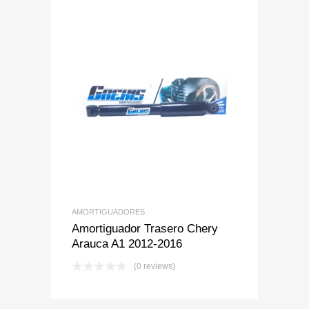
Add to Wishlist
Add to Compare
AMORTIGUADORES
Amortiguador Trasero Chery
Arauca A1 2012-2016
(0 reviews)