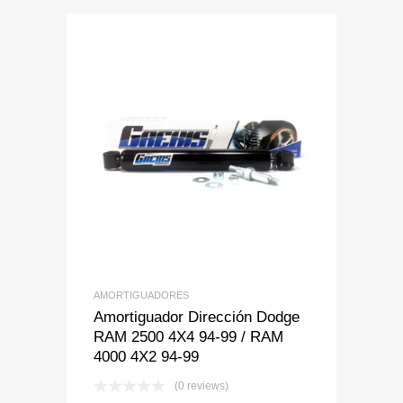
Add to Wishlist
Add to Compare
AMORTIGUADORES
Amortiguador Dirección Dodge
RAM 2500 4X4 94-99 / RAM
4000 4X2 94-99
(0 reviews)