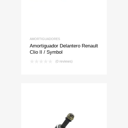
AMORTIGUADORES
Amortiguador Delantero Renault
Clio II / Symbol
(0 reviews)
Add to Wishlist
Add to Compare