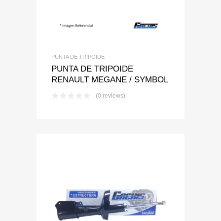
PUNTA DE TRIPOIDE
PUNTA DE TRIPOIDE
RENAULT MEGANE / SYMBOL
(0 reviews)
Add to Wishlist
Add to Compare