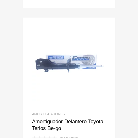
Add to Wishlist
Add to Compare
AMORTIGUADORES
Amortiguador Delantero Toyota
Terios Be-go