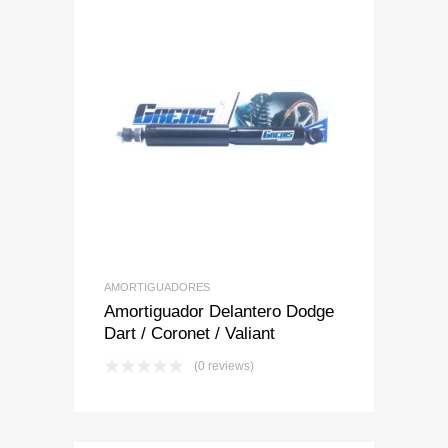
Add to Wishlist
Add to Compare
AMORTIGUADORES
Amortiguador Delantero Dodge
Dart / Coronet / Valiant
(0 reviews)