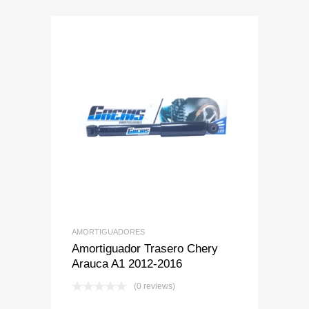
Add to Wishlist
Add to Compare
AMORTIGUADORES
Amortiguador Trasero Chery
Arauca A1 2012-2016
(0 reviews)