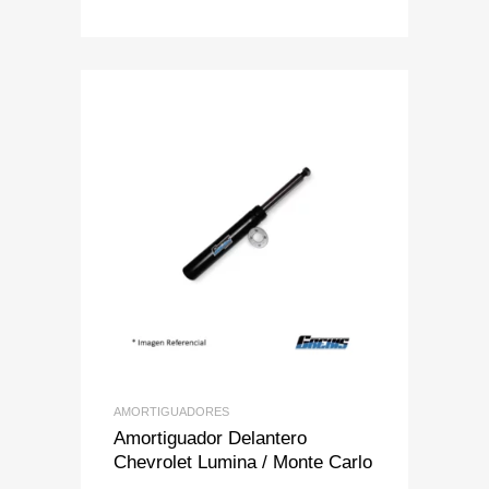
Add to Wishlist
Add to Compare
AMORTIGUADORES
Amortiguador Delantero
Chevrolet Lumina / Monte Carlo