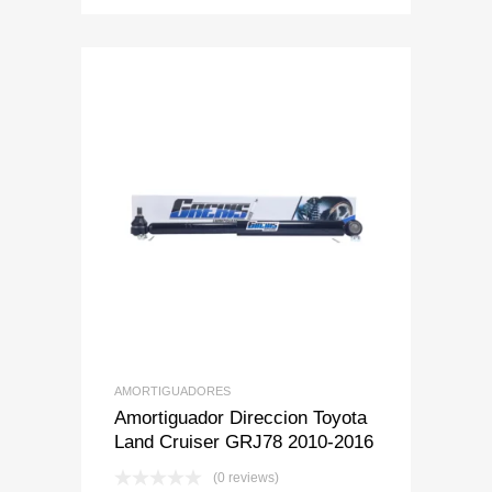
Add to Wishlist
Add to Compare
AMORTIGUADORES
Amortiguador Direccion Toyota
Land Cruiser GRJ78 2010-2016
(0 reviews)