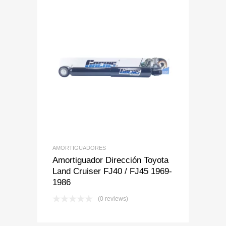
Add to Wishlist
Add to Compare
AMORTIGUADORES
Amortiguador Dirección Toyota
Land Cruiser FJ40 / FJ45 1969-
1986
(0 reviews)