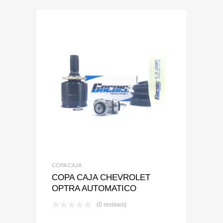
Add to Wishlist
Add to Compare
COPA CAJA
COPA CAJA CHEVROLET
OPTRA AUTOMATICO
(0 reviews)