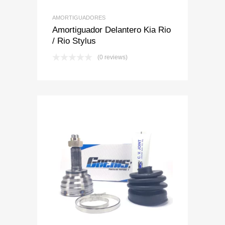
AMORTIGUADORES
Amortiguador Delantero Kia Rio
/ Rio Stylus
(0 reviews)
Add to Wishlist
Add to Compare