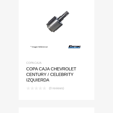
Add to Wishlist
Add to Compare
COPA CAJA
COPA CAJA CHEVROLET
CENTURY / CELEBRITY
IZQUIERDA
(0 reviews)