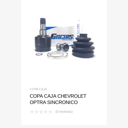
Add to Wishlist
Add to Compare
COPA CAJA
COPA CAJA CHEVROLET
OPTRA SINCRONICO
(0 reviews)