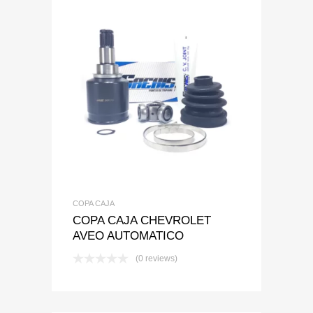
Add to Wishlist
Add to Compare
COPA CAJA
COPA CAJA CHEVROLET
AVEO AUTOMATICO
(0 reviews)