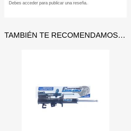
Debes
acceder
para publicar una reseña.
TAMBIÉN TE RECOMENDAMOS…
Add to Wishlist
Add to Compare