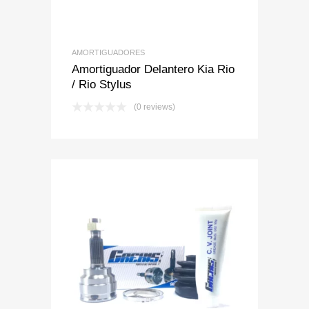
AMORTIGUADORES
Amortiguador Delantero Kia Rio
/ Rio Stylus
(0 reviews)
Add to Wishlist
Add to Compare