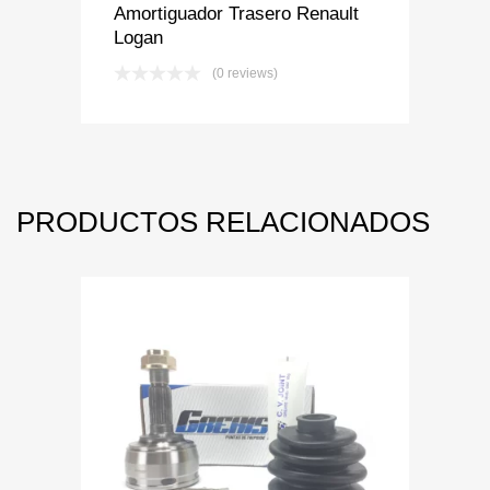
Amortiguador Trasero Renault
Logan
(0 reviews)
PRODUCTOS RELACIONADOS
Add to Wishlist
Add to Compare