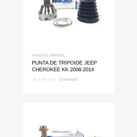
Add to Wishlist
Add to Compare
PUNTA DE TRIPOIDE
PUNTA DE TRIPOIDE JEEP
CHEROKEE KK 2008-2014
(0 reviews)