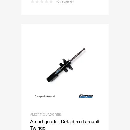
(0 reviews)
Add to Wishlist
Add to Compare
AMORTIGUADORES
Amortiguador Delantero Renault
Twingo