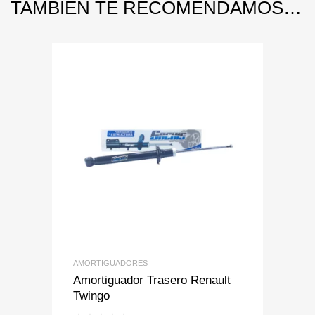
TAMBIÉN TE RECOMENDAMOS…
Add to Wishlist
Add to Compare
AMORTIGUADORES
Amortiguador Trasero Renault
Twingo