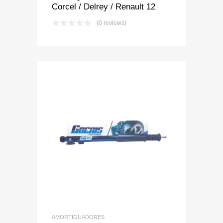
Corcel / Delrey / Renault 12
(0 reviews)
Add to Wishlist
Add to Compare
AMORTIGUADORES