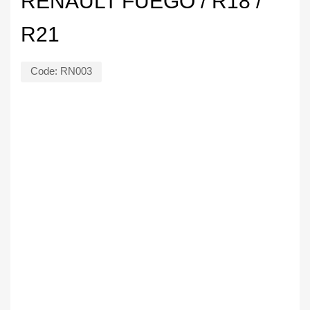
RENAULT FUEGO / R18 /
R21
Code:
RN003