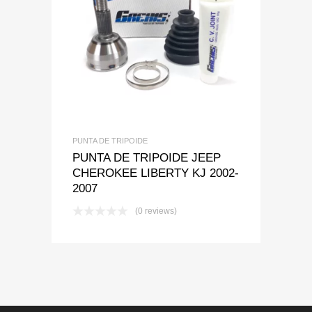
Add to Wishlist
Add to Compare
PUNTA DE TRIPOIDE
PUNTA DE TRIPOIDE JEEP
CHEROKEE LIBERTY KJ 2002-
2007
(0 reviews)