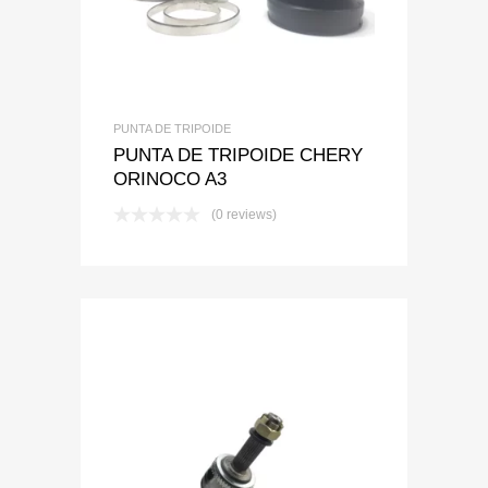
PUNTA DE TRIPOIDE
PUNTA DE TRIPOIDE CHERY
ORINOCO A3
(0 reviews)
Add to Wishlist
Add to Compare