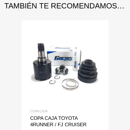
TAMBIÉN TE RECOMENDAMOS…
Add to Wishlist
Add to Compare
COPA CAJA
COPA CAJA TOYOTA
4RUNNER / FJ CRUISER