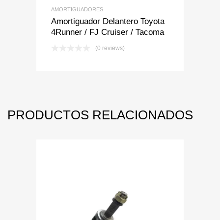
AMORTIGUADORES
Amortiguador Delantero Toyota
4Runner / FJ Cruiser / Tacoma
(0 reviews)
PRODUCTOS RELACIONADOS
Add to Wishlist
Add to Compare