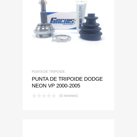
Add to Wishlist
Add to Compare
PUNTA DE TRIPOIDE
PUNTA DE TRIPOIDE DODGE
NEON VP 2000-2005
(0 reviews)