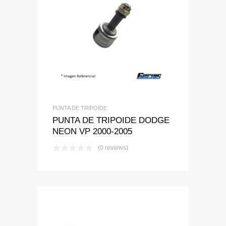
Add to Wishlist
Add to Compare
PUNTA DE TRIPOIDE
PUNTA DE TRIPOIDE DODGE
NEON VP 2000-2005
(0 reviews)