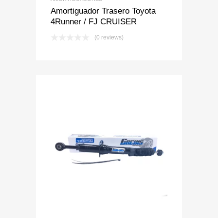
Amortiguador Trasero Toyota
4Runner / FJ CRUISER
(0 reviews)
Add to Wishlist
Add to Compare