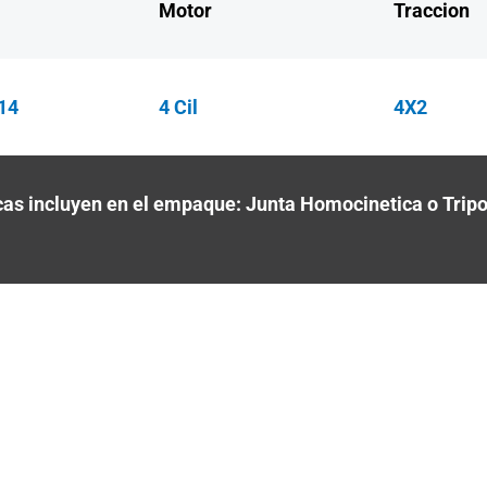
Motor
Traccion
14
4 Cil
4X2
as incluyen en el empaque: Junta Homocinetica o Trip