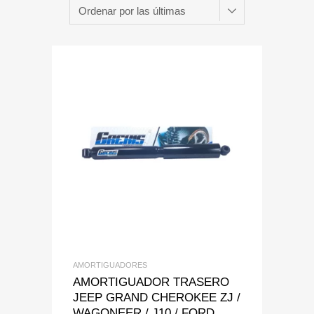
Add to Wishlist
Add to Compare
AMORTIGUADORES
AMORTIGUADOR TRASERO
JEEP GRAND CHEROKEE ZJ /
WAGONEER / J10 / FORD