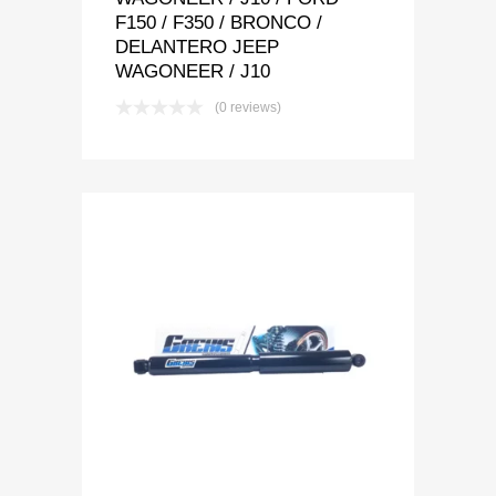
F150 / F350 / BRONCO /
DELANTERO JEEP
WAGONEER / J10
(0 reviews)
Add to Wishlist
Add to Compare