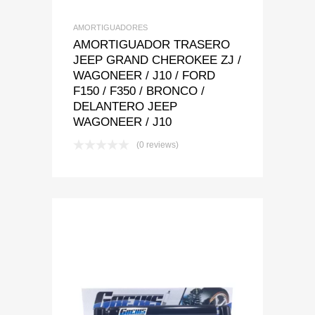
AMORTIGUADORES
AMORTIGUADOR TRASERO
JEEP GRAND CHEROKEE ZJ /
WAGONEER / J10 / FORD
F150 / F350 / BRONCO /
DELANTERO JEEP
WAGONEER / J10
(0 reviews)
Add to Wishlist
Add to Compare