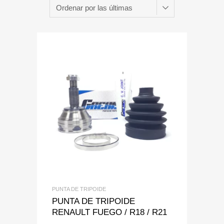
Add to Wishlist
Add to Compare
PUNTA DE TRIPOIDE
PUNTA DE TRIPOIDE
RENAULT FUEGO / R18 / R21