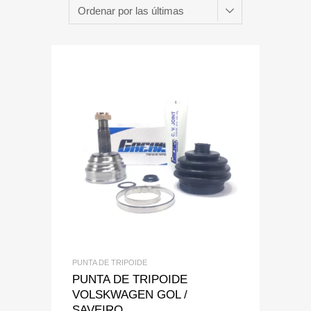
Add to Wishlist
Add to Compare
PUNTA DE TRIPOIDE
PUNTA DE TRIPOIDE
VOLSKWAGEN GOL /
SAVEIRO