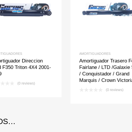
Add to Wishlist
Add to Compare
Add to Wishlis
Add to Com
TIGUADORES
AMORTIGUADORES
rtiguador Direccion
Amortiguador Trasero F
d F350 Triton 4X4 2001-
Fairlane / LTD /Galaxie
9
/ Conquistador / Grand
Marquis / Crown Victori
(0 reviews)
(0 reviews)
MOS…