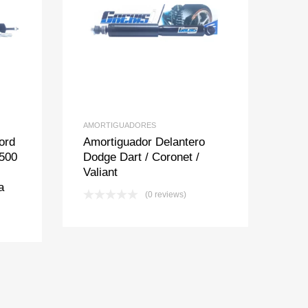
t
pare
Add to Wishlist
Add to Compare
AMORTIGUADORES
ord
Amortiguador Delantero
 500
Dodge Dart / Coronet /
Valiant
a
(0 reviews)