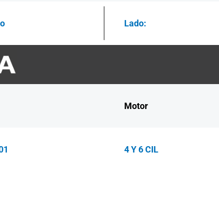
ro
Lado:
Motor
01
4 Y 6 CIL